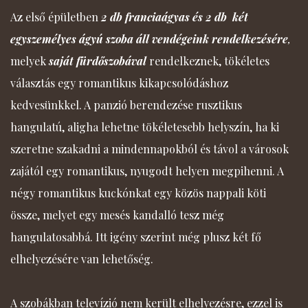
Az első épületben
2 db franciaágyas és 2 db két
egyszemélyes ágyú szoba
áll vendégeink rendelkezésére
,
melyek
saját fürdőszobával
rendelkeznek, tökéletes
választás egy romantikus kikapcsolódáshoz
kedvesünkkel. A panzió berendezése rusztikus
hangulatú, aligha lehetne tökéletesebb helyszín, ha ki
szeretne szakadni a mindennapokból és távol a városok
zajától egy romantikus, nyugodt helyen megpihenni. A
négy romantikus kuckónkat egy közös nappali köti
össze, melyet egy mesés kandalló tesz még
hangulatosabbá. Itt igény szerint még plusz két fő
elhelyezésére van lehetőség.
A szobákban televízió nem került elhelyezésre, ezzel is