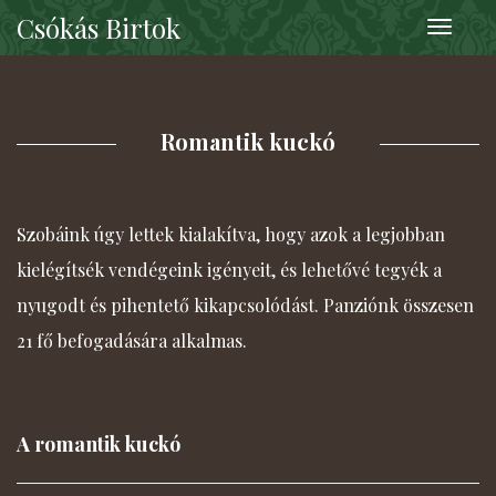
Csókás Birtok
Toggle
navigati
Romantik kuckó
Szobáink úgy lettek kialakítva, hogy azok a legjobban
kielégítsék vendégeink igényeit, és lehetővé tegyék a
nyugodt és pihentető kikapcsolódást. Panziónk összesen
21 fő befogadására alkalmas.
A romantik kuckó