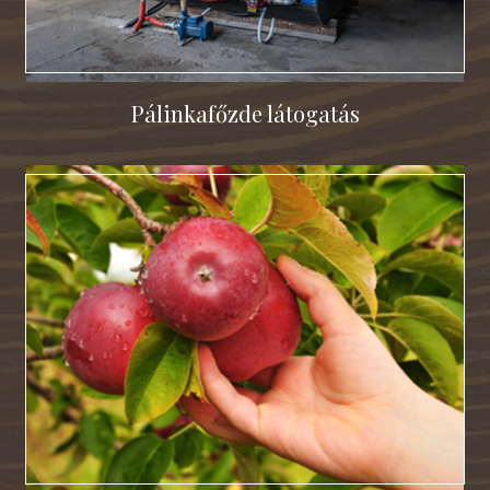
Pálinkafőzde látogatás