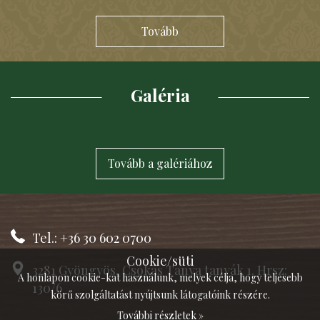
Tovább
Galéria
Tovább a galériához
Tel.: +36 30 602 0700
Cookie/süti
3281 Gyöngyös, Csókás Tanya tanyák 1. Hrsz:
A honlapon cookie-kat használunk, melyek célja, hogy teljesebb
130/6
körű szolgáltatást nyújtsunk látogatóink részére.
További részletek »