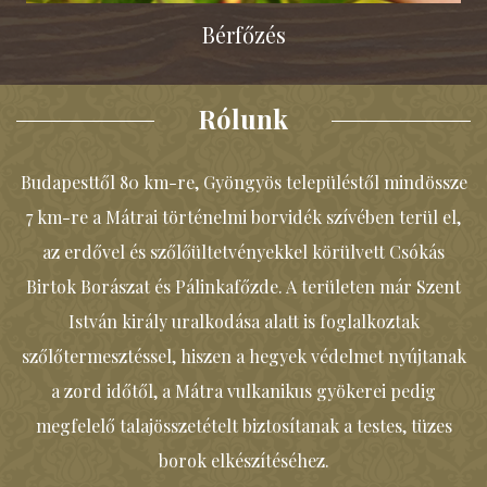
Bérfőzés
Rólunk
Rólunk
Budapesttől 80 km-re, Gyöngyös településtől mindössze
7 km-re a Mátrai történelmi borvidék szívében terül el,
az erdővel és szőlőültetvényekkel körülvett Csókás
Birtok Borászat és Pálinkafőzde. A területen már Szent
István király uralkodása alatt is foglalkoztak
szőlőtermesztéssel, hiszen a hegyek védelmet nyújtanak
a zord időtől, a Mátra vulkanikus gyökerei pedig
megfelelő talajösszetételt biztosítanak a testes, tüzes
borok elkészítéséhez.