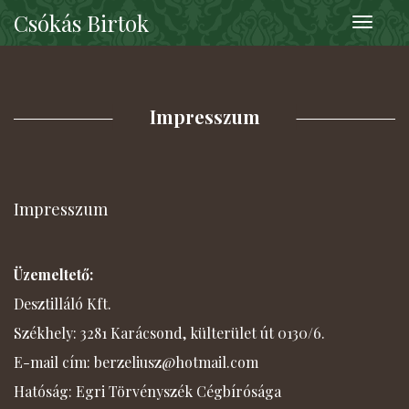
Csókás Birtok
Toggle
navigati
Impresszum
Impresszum
Üzemeltető:
Desztilláló Kft.
Székhely: 3281 Karácsond, külterület út 0130/6.
E-mail cím: berzeliusz@hotmail.com
Hatóság: Egri Törvényszék Cégbírósága